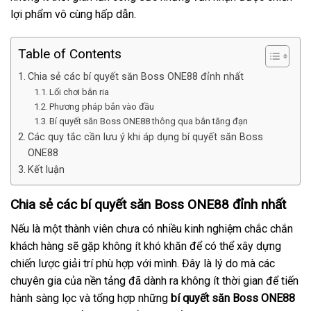
lợi phẩm vô cùng hấp dẫn.
Table of Contents
Chia sẻ các bí quyết săn Boss ONE88 đỉnh nhất
Lối chơi bắn ria
Phương pháp bắn vào đầu
Bí quyết săn Boss ONE88 thông qua bắn tăng đạn
Các quy tắc cần lưu ý khi áp dụng bí quyết săn Boss
ONE88
Kết luận
Chia sẻ các bí quyết săn Boss ONE88 đỉnh nhất
Nếu là một thành viên chưa có nhiều kinh nghiệm chắc chắn
khách hàng sẽ gặp không ít khó khăn để có thể xây dựng
chiến lược giải trí phù hợp với mình. Đây là lý do mà các
chuyên gia của nền tảng đã dành ra không ít thời gian để tiến
hành sàng lọc và tổng hợp những
bí quyết săn Boss ONE88