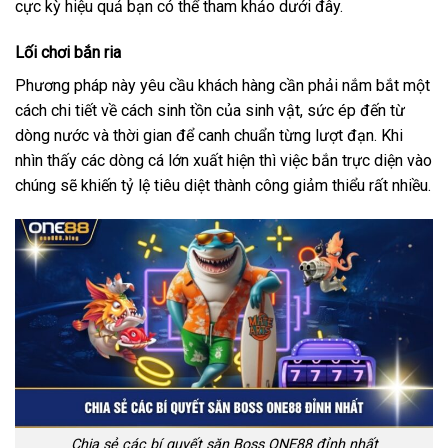
cực kỳ hiệu quả bạn có thể tham khảo dưới đây.
Lối chơi bắn ria
Phương pháp này yêu cầu khách hàng cần phải nắm bắt một
cách chi tiết về cách sinh tồn của sinh vật, sức ép đến từ
dòng nước và thời gian để canh chuẩn từng lượt đạn. Khi
nhìn thấy các dòng cá lớn xuất hiện thì việc bắn trực diện vào
chúng sẽ khiến tỷ lệ tiêu diệt thành công giảm thiểu rất nhiều.
Chia sẻ các bí quyết săn Boss ONE88 đỉnh nhất