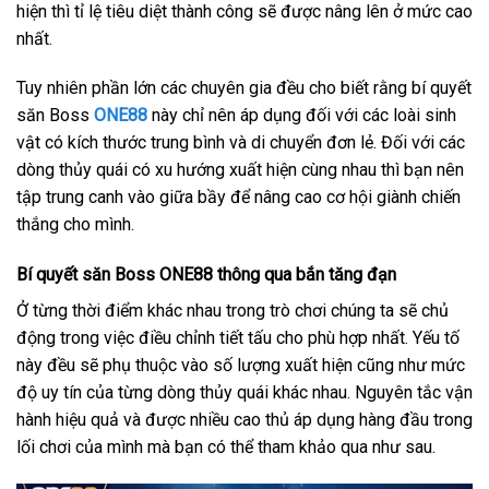
hiện thì tỉ lệ tiêu diệt thành công sẽ được nâng lên ở mức cao
nhất.
Tuy nhiên phần lớn các chuyên gia đều cho biết rằng
bí quyết
săn Boss
ONE88
này chỉ nên áp dụng đối với các loài sinh
vật có kích thước trung bình và di chuyển đơn lẻ. Đối với các
dòng thủy quái có xu hướng xuất hiện cùng nhau thì bạn nên
tập trung canh vào giữa bầy để nâng cao cơ hội giành chiến
thắng cho mình.
Bí quyết săn Boss ONE88 thông qua bắn tăng đạn
Ở từng thời điểm khác nhau trong trò chơi chúng ta sẽ chủ
động trong việc điều chỉnh tiết tấu cho phù hợp nhất. Yếu tố
này đều sẽ phụ thuộc vào số lượng xuất hiện cũng như mức
độ uy tín của từng dòng thủy quái khác nhau. Nguyên tắc vận
hành hiệu quả và được nhiều cao thủ áp dụng hàng đầu trong
lối chơi của mình mà bạn có thể tham khảo qua như sau.