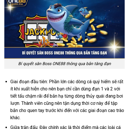
Bí quyết săn Boss ONE88 thông qua bắn tăng đạn
Giai đoạn đầu tiên: Phần lớn các dòng cá quý hiếm sẽ rất
ít khi xuất hiện cho nên bạn chỉ cần dùng đạn 1 và 2 với
tiết tấu chậm rãi để bắn hạ từng dòng thủy quái đang bơi
lượn. Thành viên cũng nên tận dụng thời cơ này để tập
bắn cho quen tay trước khi đến với các giai đoạn cao trào
khác.
Giữa trận đấu: Đây chính xác là thời điểm mà các loài cá