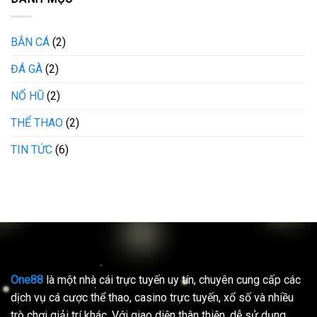
Sắt
Các
|
Chiến
Điệu
Kê
BẮN CÁ
(2)
Múa
Hàng
Chết
Đầu
ĐÁ GÀ
(2)
Chóc
Của
Các
NỔ HŨ
(2)
Sát
Kê
THỂ THAO
(2)
TIN TỨC
(6)
One88
là một nhà cái trực tuyến uy tín, chuyên cung cấp các
dịch vụ cá cược thể thao, casino trực tuyến, xổ số và nhiều
trò chơi giải trí khác. Với giao diện thân thiện, dễ sử dụng