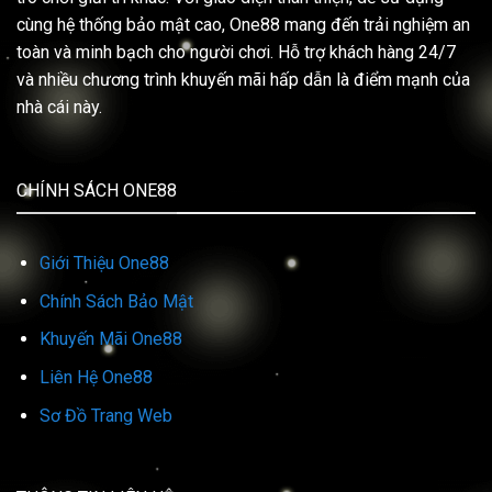
cùng hệ thống bảo mật cao, One88 mang đến trải nghiệm an
toàn và minh bạch cho người chơi. Hỗ trợ khách hàng 24/7
và nhiều chương trình khuyến mãi hấp dẫn là điểm mạnh của
nhà cái này.
CHÍNH SÁCH ONE88
Giới Thiệu One88
Chính Sách Bảo Mật
Khuyến Mãi One88
Liên Hệ One88
Sơ Đồ Trang Web